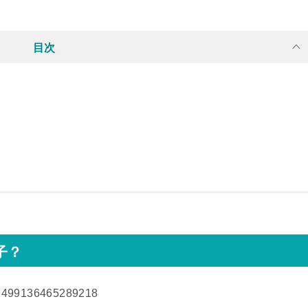
目次
子？
147499136465289218