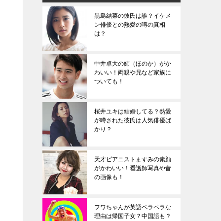
黒島結菜の彼氏は誰？イケメ
ン俳優との熱愛の噂の真相
は？
中井卓大の姉（ほのか）がか
わいい！両親や兄など家族に
ついても！
桜井ユキは結婚してる？熱愛
が噂された彼氏は人気俳優ば
かり？
天才ピアニストますみの素顔
がかわいい！看護師写真や昔
の画像も！
フワちゃんが英語ペラペラな
理由は帰国子女？中国語も？