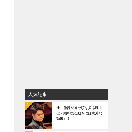
て
人気記事
辻井伸行が首や頭を振る理由
は？頭を振る動きには意外な
効果も！