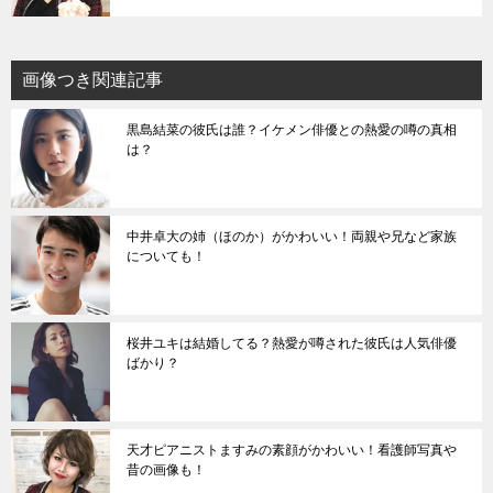
画像つき関連記事
黒島結菜の彼氏は誰？イケメン俳優との熱愛の噂の真相
は？
中井卓大の姉（ほのか）がかわいい！両親や兄など家族
についても！
桜井ユキは結婚してる？熱愛が噂された彼氏は人気俳優
ばかり？
天才ピアニストますみの素顔がかわいい！看護師写真や
昔の画像も！