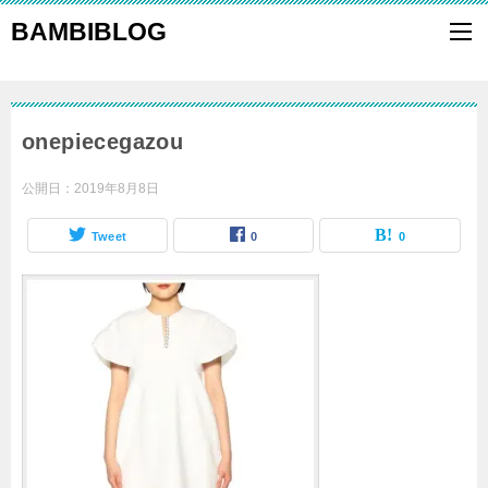
BAMBIBLOG
onepiecegazou
公開日：
2019年8月8日
Tweet
0
0