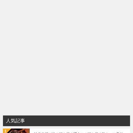
シ
ョ
ン
人気記事