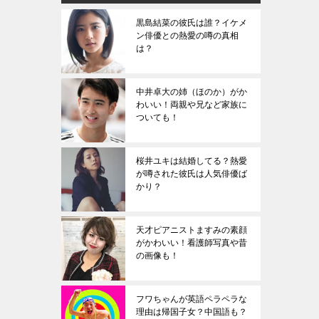
黒島結菜の彼氏は誰？イケメ
ン俳優との熱愛の噂の真相
は？
中井卓大の姉（ほのか）がか
わいい！両親や兄など家族に
ついても！
桜井ユキは結婚してる？熱愛
が噂された彼氏は人気俳優ば
かり？
天才ピアニストますみの素顔
がかわいい！看護師写真や昔
の画像も！
フワちゃんが英語ペラペラな
理由は帰国子女？中国語も？