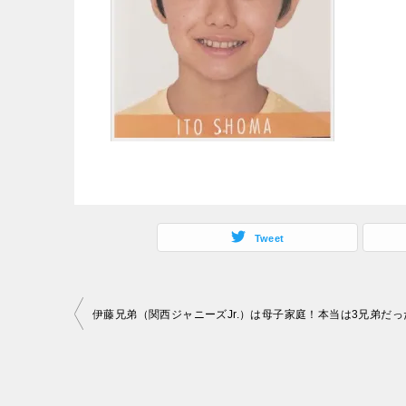
Tweet
投
伊藤兄弟（関西ジャニーズJr.）は母子家庭！本当は3兄弟だっ
稿
ナ
ビ