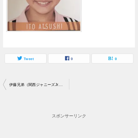
Tweet
0
0
投
伊藤兄弟（関西ジャニーズJr.）は母子家庭！本当は3兄弟だった？
稿
ナ
ビ
スポンサーリンク
ゲ
ー