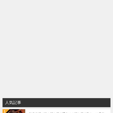
シ
ョ
ン
人気記事