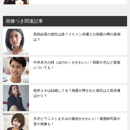
画像つき関連記事
黒島結菜の彼氏は誰？イケメン俳優との熱愛の噂の真相
は？
中井卓大の姉（ほのか）がかわいい！両親や兄など家族
についても！
桜井ユキは結婚してる？熱愛が噂された彼氏は人気俳優
ばかり？
天才ピアニストますみの素顔がかわいい！看護師写真や
昔の画像も！