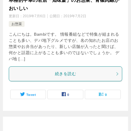
本格的中華の名店「知味斎」のお惣菜、青椒肉絲が
おいしい
更新日：
2019年7月6日
公開日：
2019年7月2日
お惣菜
こんにちは。Bambiです。 情報番組などで特集が組まれる
ことも多い、デパ地下グルメですが、名の知れたお店のお
惣菜やお弁当があったり、新しい店舗が入ったと聞けば、
何かと話題に上がることも多いのではないでしょうか。 デ
パ地 […]
続きを読む
Tweet
0
0